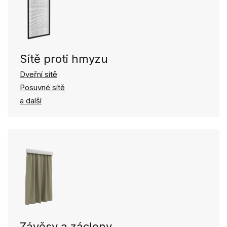
Sítě proti hmyzu
Dveřní sítě
Posuvné sítě
a další
Závěsy a záclony